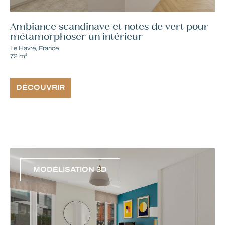
Ambiance scandinave et notes de vert pour
métamorphoser un intérieur
Le Havre, France
72 m²
DÉCOUVRIR
MODÉLISATION 3D
RÉSULTAT FINAL