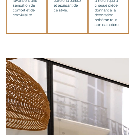
favorisent une
côté chaleureux
âme unique à
sensation de
et apaisant de
chaque pièce,
confort et de
ce style.
donnant à la
convivialité.
décoration
bohème tout
son caractère.