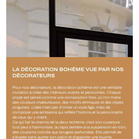
LA DÉCORATION BOHÈME VUE PAR NOS
DÉCORATEURS
Pour nos décorateurs, la décoration bohème est une véritable
invitation à créer des intérieurs vivants et personnels. Chaque
projet est pensé comme une composition libre, où l’on marie
des couleurs chaleureuses, des motifs ethniques et des objets
singuliers. L’idée n’est pas d’imiter un style figé, mais de
composer une ambiance qui reflète l’histoire et la personnalité
de ceux qui y vivent.
Ce qui fait le charme de la déco bohème, c’est son ouverture :
tout peut s’harmoniser, du tapis berbère à la suspension en rotin,
des coussins colorés aux bougies parfumées. Elle permet de
s’évader sans quitter son salon et d’apporter une touche