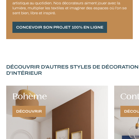
artistique au quotidien. Nos décorateurs aiment jouer avec la
lumière, multiplier les textiles et imaginer des espaces où l’on se
sent bien, libre et inspiré.
CONCEVOIR SON PROJET 100% EN LIGNE
DÉCOUVRIR D'AUTRES STYLES DE DÉCORATION
D'INTÉRIEUR
Contemporain
Indu
DÉCOUVRIR
DÉCOU