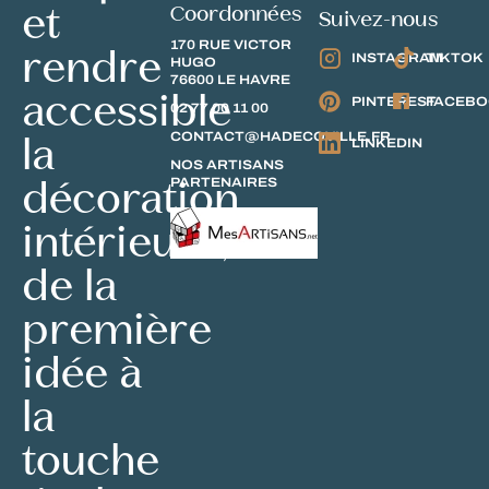
et
Coordonnées
Suivez-nous
170 RUE VICTOR
rendre
INSTAGRAM
TIKTOK
HUGO
76600 LE HAVRE
accessible
PINTEREST
FACEB
02 77 00 11 00
la
CONTACT@HADECOVILLE.FR
LINKEDIN
NOS ARTISANS
décoration
PARTENAIRES
intérieure,
de la
première
idée à
la
touche