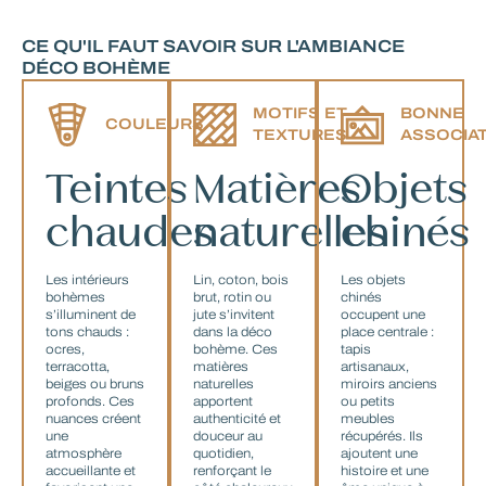
CE QU'IL FAUT SAVOIR SUR L'AMBIANCE
DÉCO BOHÈME
MOTIFS ET
BONNE
COULEURS
TEXTURES
ASSOCIA
Teintes
Matières
Objets
chaudes
naturelles
chinés
Les intérieurs
Lin, coton, bois
Les objets
bohèmes
brut, rotin ou
chinés
s’illuminent de
jute s’invitent
occupent une
tons chauds :
dans la déco
place centrale :
ocres,
bohème. Ces
tapis
terracotta,
matières
artisanaux,
beiges ou bruns
naturelles
miroirs anciens
profonds. Ces
apportent
ou petits
nuances créent
authenticité et
meubles
une
douceur au
récupérés. Ils
atmosphère
quotidien,
ajoutent une
accueillante et
renforçant le
histoire et une