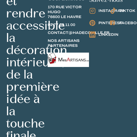
et
170 RUE VICTOR
rendre
INSTAGRAM
TIKTOK
HUGO
76600 LE HAVRE
accessible
PINTEREST
FACEB
02 77 00 11 00
la
CONTACT@HADECOVILLE.FR
LINKEDIN
NOS ARTISANS
décoration
PARTENAIRES
intérieure,
de la
première
idée à
la
touche
finale.