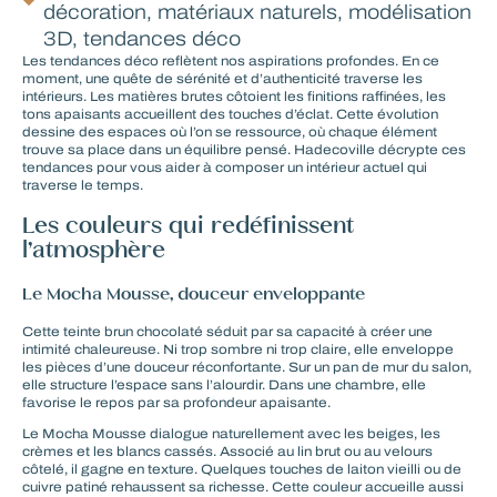
décoration
,
matériaux naturels
,
modélisation
3D
,
tendances déco
Les tendances déco reflètent nos aspirations profondes. En ce
moment, une quête de sérénité et d’authenticité traverse les
intérieurs. Les matières brutes côtoient les finitions raffinées, les
tons apaisants accueillent des touches d’éclat. Cette évolution
dessine des espaces où l’on se ressource, où chaque élément
trouve sa place dans un équilibre pensé. Hadecoville décrypte ces
tendances pour vous aider à composer un intérieur actuel qui
traverse le temps.
Les couleurs qui redéfinissent
l’atmosphère
Le Mocha Mousse, douceur enveloppante
Cette teinte brun chocolaté séduit par sa capacité à créer une
intimité chaleureuse. Ni trop sombre ni trop claire, elle enveloppe
les pièces d’une douceur réconfortante. Sur un pan de
mur du salon
,
elle structure l’espace sans l’alourdir. Dans une chambre, elle
favorise le repos par sa profondeur apaisante.
Le Mocha Mousse dialogue naturellement avec les beiges, les
crèmes et les blancs cassés. Associé au lin brut ou au velours
côtelé, il gagne en texture. Quelques touches de laiton vieilli ou de
cuivre patiné rehaussent sa richesse. Cette couleur accueille aussi