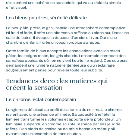
elles créent une cohérence sensorielle qui va au-delà du simple
effet visuel.
Les bleus poudrés, sérénité délicate
Le bleu pâle, presque gris, installe une atmosphère contemplative.
Ni froid ni fade, il offre une alternative raffinée au blanc pur. Dans une
salle de bains, il évoque la douceur d’un ciel d’hiver. Dans une
chambre d’enfant, il crée un cocon propice au repos.
Cette famille de bleus accepte les associations avec les roses
pâles, les beiges rosés, les gris chauds. L’ensemble compose des
camaïeux apaisants où rien ne vient heurter le regard. Ces couleurs
demandent une lumière naturelle généreuse ou un éclairage
soigneusement pensé pour révéler toute leur subtilité.
Tendances déco : les matières qui
créent la sensation
Le chrome, éclat contemporain
Longtemps délaissé au profit du laiton ou du noir mat, le chrome
revient avec une présence affirmée. Sa capacité à refléter la
lumière transforme les volumes et apporte de la profondeur. Un
luminaire suspendu en chrome sculpte l’espace par ses jeux de
reflets. Des pieds de chaise ou de table basse en métal poli
dynamisent un ensemble de tons neutres.