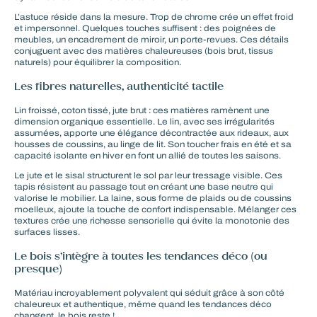
L’astuce réside dans la mesure. Trop de chrome crée un effet froid
et impersonnel. Quelques touches suffisent : des poignées de
meubles, un encadrement de miroir, un porte-revues. Ces détails
conjuguent avec des matières chaleureuses (bois brut, tissus
naturels) pour équilibrer la composition.
Les fibres naturelles, authenticité tactile
Lin froissé, coton tissé, jute brut : ces matières ramènent une
dimension organique essentielle. Le lin, avec ses irrégularités
assumées, apporte une
élégance décontractée
aux rideaux, aux
housses de coussins, au linge de lit. Son toucher frais en été et sa
capacité isolante en hiver en font un allié de toutes les saisons.
Le jute et le sisal structurent le sol par leur tressage visible. Ces
tapis résistent au passage tout en créant une base neutre qui
valorise le mobilier. La laine, sous forme de plaids ou de coussins
moelleux, ajoute la touche de confort indispensable. Mélanger ces
textures crée une richesse sensorielle qui évite la monotonie des
surfaces lisses.
Le bois s’intègre à toutes les tendances déco (ou
presque)
Matériau incroyablement polyvalent qui séduit grâce à son côté
chaleureux et authentique, même quand les tendances déco
changent, le bois reste !