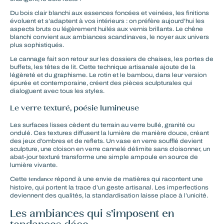
Du bois clair blanchi aux essences foncées et veinées, les finitions
évoluent et s’adaptent à vos intérieurs : on préfère aujourd’hui les
aspects bruts ou légèrement huilés aux vernis brillants. Le chêne
blanchi convient aux
ambiances scandinaves
, le noyer aux univers
plus sophistiqués.
Le cannage fait son retour sur les dossiers de chaises, les portes de
buffets, les têtes de lit. Cette technique artisanale ajoute de la
légèreté et du graphisme. Le rotin et le bambou, dans leur version
épurée et contemporaine, créent des pièces sculpturales qui
dialoguent avec tous les styles.
Le verre texturé, poésie lumineuse
Les surfaces lisses cèdent du terrain au verre bullé, granité ou
ondulé. Ces textures diffusent la lumière de manière douce, créant
des jeux d’ombres et de reflets. Un vase en verre soufflé devient
sculpture, une cloison en verre cannelé délimite sans cloisonner, un
abat-jour texturé transforme une simple ampoule en source de
lumière vivante.
tendance
Cette
répond à une envie de matières qui racontent une
histoire, qui portent la trace d’un geste artisanal. Les imperfections
deviennent des qualités, la standardisation laisse place à l’unicité.
Les ambiances qui s’imposent en