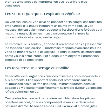
bien les ambiances contemporaines que les univers plus
classiques.
Les verts organiques, respiration végétale
Du vert mousse au vert olive en passant par le sauge, ces
tonalités
empruntées à la nature
instaurent un calme immédiat. Le vert
mousse, délicat et lumineux, évoque la fraîcheur d’une forêt au petit
matin. Il s’épanouit sur les murs d’un bureau où il stimule la
concentration tout en apaisant le regard.
Le vert olive, plus soutenu, apporte du caractère sans agresser. Sur
les façades d’une cuisine, il modernise l’espace avec subtilité. Ces
bois naturel
verts se marient avec le
, le rotin, la pierre. Ils créent des
ponts visuels entre intérieur et extérieur, prolongeant l’impression
d’espace et de respiration.
Les tons terreux, ancrage et stabilité
Terracotta, ocre, argile : ces nuances minérales nous reconnectent
aux éléments. Elles apportent chaleur et profondeur sans la
lourdeur des couleurs trop saturées. Un mur terracotta dans un
espace de vie capte magnifiquement la lumière du jour, variant ses
reflets selon les heures.
Ces teintes fonctionnent particulièrement bien dans les pièces
orientées au nord, où elles compensent le manque de lumière
textiles naturels
naturelle directe. Associées à des
(lin, coton, jute),