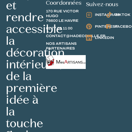
et
Coordonnées
Suivez-nous
170 RUE VICTOR
rendre
INSTAGRAM
TIKTOK
HUGO
76600 LE HAVRE
accessible
PINTEREST
FACEB
02 77 00 11 00
la
CONTACT@HADECOVILLE.FR
LINKEDIN
NOS ARTISANS
décoration
PARTENAIRES
intérieure,
de la
première
idée à
la
touche