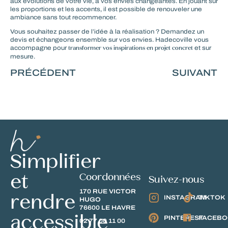
aux évolutions de votre vie, à vos envies changeantes. En jouant sur
les proportions et les accents, il est possible de renouveler une
ambiance sans tout recommencer.
Vous souhaitez passer de l’idée à la réalisation ?
Demandez un
devis
et échangeons ensemble sur vos envies. Hadecoville vous
transformer vos inspirations en projet concret
accompagne pour
et sur
mesure.
PRÉCÉDENT
SUIVANT
Simplifier
et
Coordonnées
Suivez-nous
170 RUE VICTOR
rendre
INSTAGRAM
TIKTOK
HUGO
76600 LE HAVRE
accessible
PINTEREST
FACEB
02 77 00 11 00