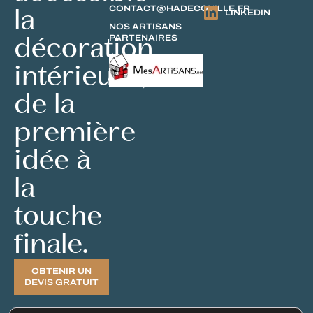
la
CONTACT@HADECOVILLE.FR
LINKEDIN
NOS ARTISANS
décoration
PARTENAIRES
intérieure,
de la
première
idée à
la
touche
finale.
OBTENIR UN
DEVIS GRATUIT