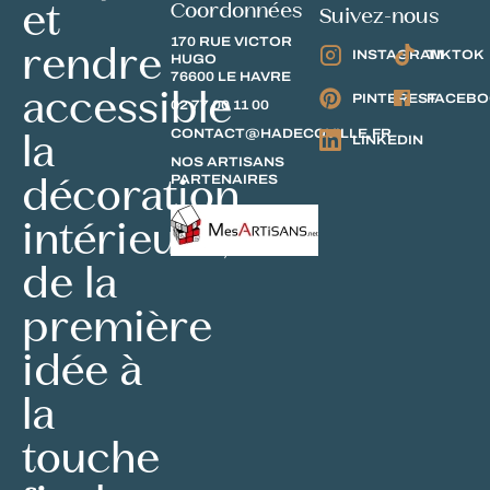
et
Coordonnées
Suivez-nous
170 RUE VICTOR
rendre
INSTAGRAM
TIKTOK
HUGO
76600 LE HAVRE
accessible
PINTEREST
FACEB
02 77 00 11 00
la
CONTACT@HADECOVILLE.FR
LINKEDIN
NOS ARTISANS
décoration
PARTENAIRES
intérieure,
de la
première
idée à
la
touche